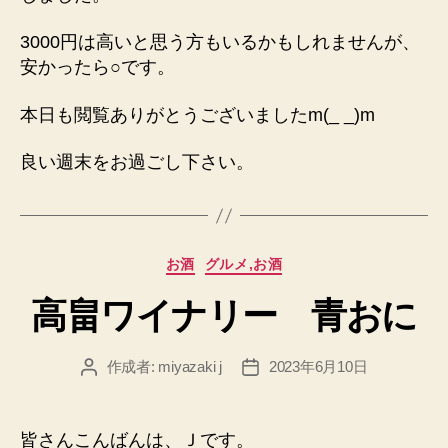
3000円は高いと思う方もいるかもしれませんが、
安かったら○です。
本日も閲覧ありがとうございましたm(_ _)m
良い週末をお過ごし下さい。
カ
お酒
グルメ,お酒
テ
高畠ワイナリー 青おに
ゴ
リ
ー
作成者:
miyazaki j
2023年6月10日
投
投
稿
稿
者
日
皆さんこんばんは、Ｊです。