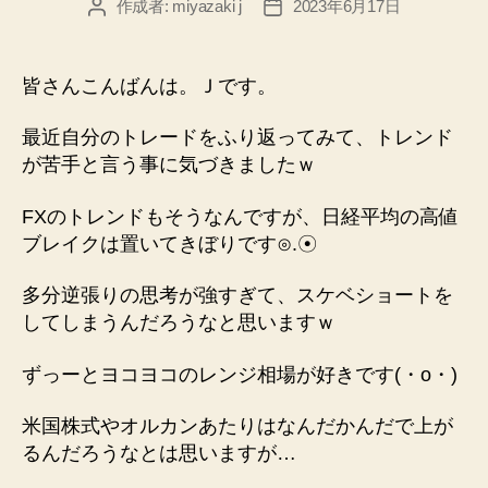
作成者:
miyazaki j
2023年6月17日
投
投
稿
稿
者
日
皆さんこんばんは。Ｊです。
最近自分のトレードをふり返ってみて、トレンド
が苦手と言う事に気づきましたｗ
FXのトレンドもそうなんですが、日経平均の高値
ブレイクは置いてきぼりです⊙⁠.⁠☉
多分逆張りの思考が強すぎて、スケベショートを
してしまうんだろうなと思いますｗ
ずっーとヨコヨコのレンジ相場が好きです(⁠・⁠o⁠・⁠)
米国株式やオルカンあたりはなんだかんだで上が
るんだろうなとは思いますが…