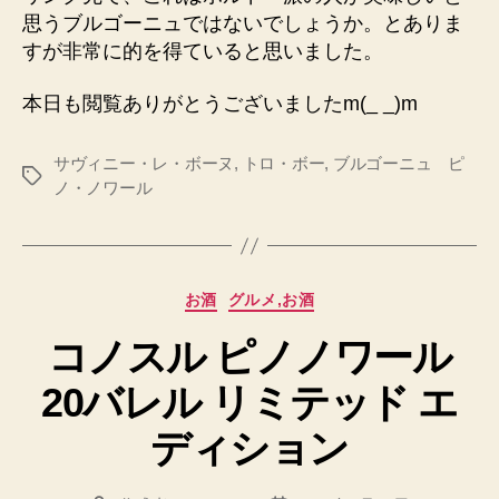
思うブルゴーニュではないでしょうか。とありま
すが非常に的を得ていると思いました。
本日も閲覧ありがとうございましたm(_ _)m
サヴィニー・レ・ボーヌ
,
トロ・ボー
,
ブルゴーニュ ピ
タ
ノ・ノワール
グ
カ
お酒
グルメ,お酒
テ
コノスル ピノノワール
ゴ
リ
20バレル リミテッド エ
ー
ディション