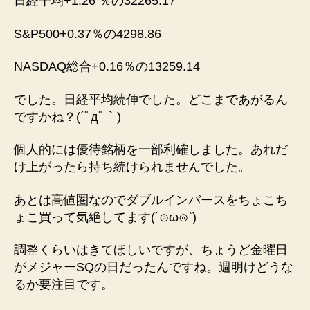
日経平均+1.26 ％の32265.17
S&P500+0.37％の4298.86
NASDAQ総合+0.16％の13259.14
でした。日経平均続伸でした。どこまであがるん
ですかね？(´ﾟдﾟ｀)
個人的には優待銘柄を一部利確しました。あれだ
け上がったら持ち続けられませんでした。
あとは高値圏なのでダブルインバースをちょこち
ょこ買って気絶してます(⁠´⁠⊙⁠ω⁠⊙⁠`⁠)⁠
調整くらいはきてほしいですが、ちょうど金曜日
がメジャーSQの日だったんですね。週明けどうな
るか要注目です。