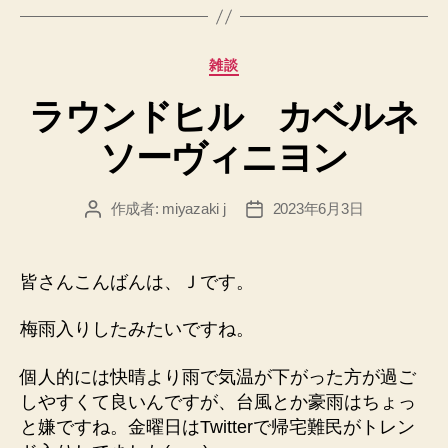
カ
雑談
テ
ラウンドヒル カベルネ
ゴ
リ
ソーヴィニヨン
ー
作成者:
miyazaki j
2023年6月3日
投
投
稿
稿
者
日
皆さんこんばんは、Ｊです。
梅雨入りしたみたいですね。
個人的には快晴より雨で気温が下がった方が過ご
しやすくて良いんですが、台風とか豪雨はちょっ
と嫌ですね。金曜日はTwitterで帰宅難民がトレン