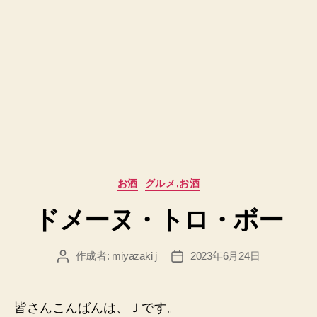
カ
お酒
グルメ,お酒
テ
ドメーヌ・トロ・ボー
ゴ
リ
ー
作成者:
miyazaki j
2023年6月24日
投
投
稿
稿
者
日
皆さんこんばんは、Ｊです。