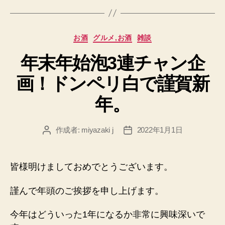
カ
お酒
グルメ,お酒
雑談
テ
年末年始泡3連チャン企
ゴ
リ
画！ドンペリ白で謹賀新
ー
年。
作成者:
miyazaki j
2022年1月1日
投
投
稿
稿
者
日
皆様明けましておめでとうございます。
謹んで年頭のご挨拶を申し上げます。
今年はどういった1年になるか非常に興味深いで