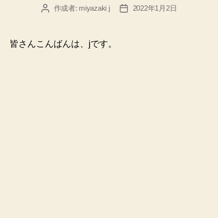
作成者:
miyazaki j
2022年1月2日
投
投
稿
稿
者
日
皆さんこんばんは、jです。