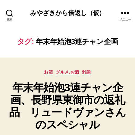
みやざきから倍返し（仮）
検索
メニュー
タグ:
年末年始泡3連チャン企画
カ
お酒
グルメ,お酒
雑談
テ
年末年始泡3連チャン企
ゴ
リ
画、長野県東御市の返礼
ー
品 リュードヴァンさん
のスペシャル