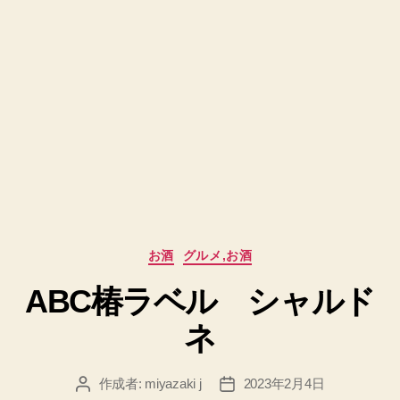
カ
お酒
グルメ,お酒
テ
ABC椿ラベル シャルド
ゴ
リ
ネ
ー
作成者:
miyazaki j
2023年2月4日
投
投