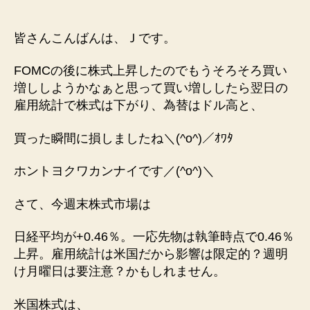
稿
稿
者
日
皆さんこんばんは、Ｊです。
FOMCの後に株式上昇したのでもうそろそろ買い
増ししようかなぁと思って買い増ししたら翌日の
雇用統計で株式は下がり、為替はドル高と、
買った瞬間に損しましたね＼(^o^)／ｵﾜﾀ
ホントヨクワカンナイです／(^o^)＼
さて、今週末株式市場は
日経平均が+0.46％。一応先物は執筆時点で0.46％
上昇。雇用統計は米国だから影響は限定的？週明
け月曜日は要注意？かもしれません。
米国株式は、