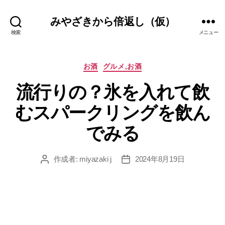
みやざきから倍返し（仮）
検索
メニュー
カ
お酒
グルメ,お酒
テ
流行りの？氷を入れて飲
ゴ
リ
むスパークリングを飲ん
ー
でみる
作成者:
miyazaki j
2024年8月19日
投
投
稿
稿
者
日