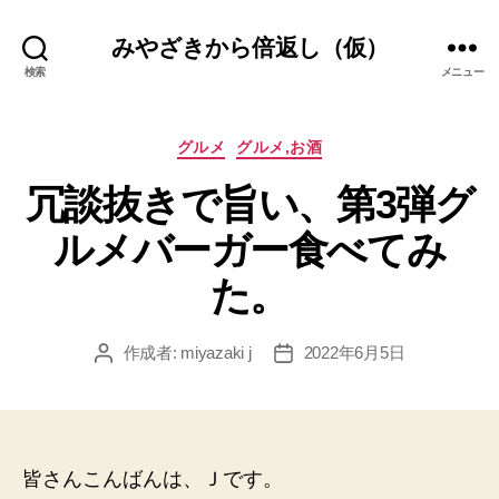
みやざきから倍返し（仮）
検索
メニュー
カ
グルメ
グルメ,お酒
テ
冗談抜きで旨い、第3弾グ
ゴ
リ
ルメバーガー食べてみ
ー
た。
作成者:
miyazaki j
2022年6月5日
投
投
稿
稿
者
日
皆さんこんばんは、Ｊです。