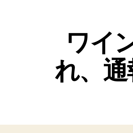
ワイ
れ、通