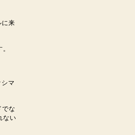
ルに来
す。
オシマ
ドでな
れない