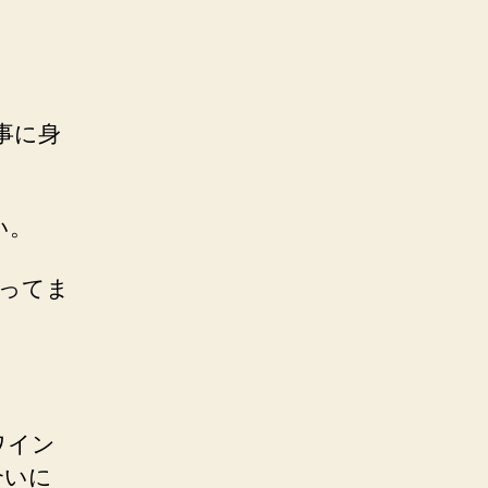
事に身
い。
ってま
ワイン
合いに