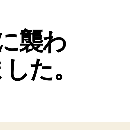
に襲わ
ました。