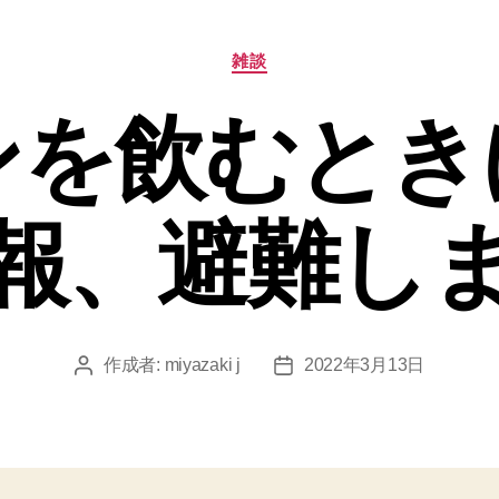
カ
雑談
テ
ゴ
ンを飲むとき
リ
ー
報、避難し
作成者:
miyazaki j
2022年3月13日
投
投
稿
稿
者
日