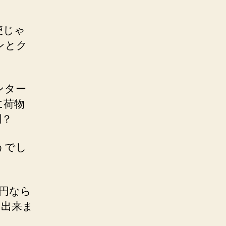
便じゃ
ンとク
ンター
に荷物
利？
うでし
0円なら
ト出来ま