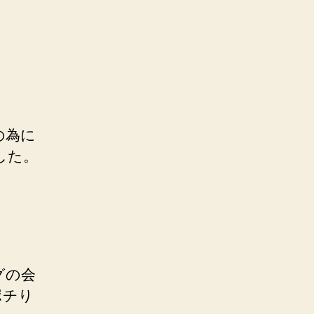
の為に
した。
グの会
ポチり