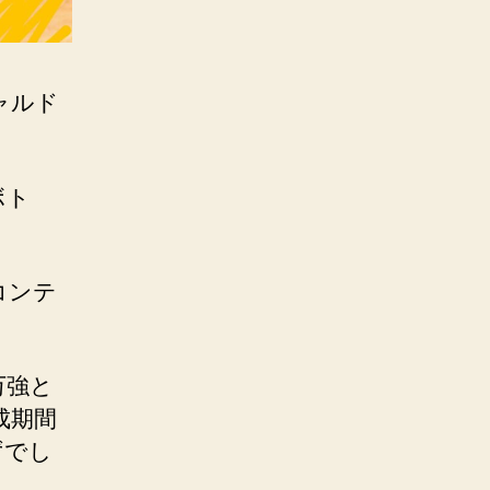
ャルド
ボト
コンテ
万強と
成期間
ずでし