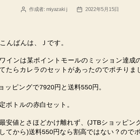
作成者:
miyazaki j
2022年5月15日
投
投
稿
稿
者
日
こんばんは、Ｊです。
ワインは某ポイントモールのミッション達成
てたらカレラのセットがあったのでポチりま
ショッピングで7920円と送料550円。
定ボトルの赤白セット。
最安値とさほどかけ離れず、(JTBショッピン
してから)送料550円なら割高ではない？ので