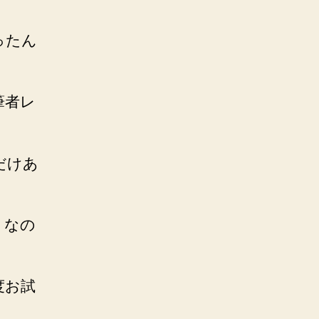
ったん
筆者レ
だけあ
うなの
度お試