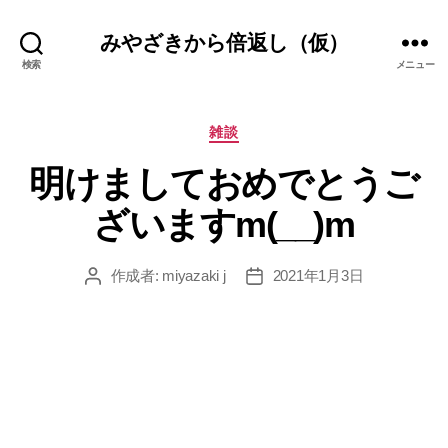
みやざきから倍返し（仮）
検索
メニュー
カ
雑談
テ
明けましておめでとうご
ゴ
リ
ざいますm(__)m
ー
作成者:
miyazaki j
2021年1月3日
投
投
稿
稿
者
日