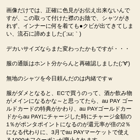
画像だけでは、正確に色見がお伝え出来ないんで
すが、この取って付けた襟のお陰で、シャツがき
れず、インナーに何を着ても●クビが出てきてしま
い、流石に諦めました(´;ω;｀)
デカいサイズならまた変わったかもですが・・・
服の通販はホント分からんと再確認しました(;’∀’)
無地のシャツを今日頼んだのは内緒ですｗ
服がダメとなると、ECで買うのって、酒か飲み物
がメインになるかな～と思ってたら、au PAY ゴー
ルドカードの特典がかわり、au PAYゴールドカー
ドからau PAYにチャージした時にチャージ金額の
1％がポンタポイントになるのが還元率が倍の2％
になる代わりに、3月でau PAYマーケットで使え