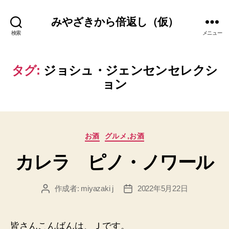
みやざきから倍返し（仮）
検索
メニュー
タグ:
ジョシュ・ジェンセンセレクシ
ョン
カ
お酒
グルメ,お酒
テ
カレラ ピノ・ノワール
ゴ
リ
ー
作成者:
miyazaki j
2022年5月22日
投
投
稿
稿
者
日
皆さんこんばんは、Ｊです。