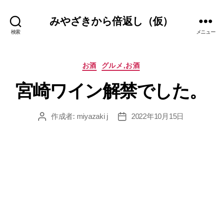
みやざきから倍返し（仮）
検索
メニュー
カ
お酒
グルメ,お酒
テ
宮崎ワイン解禁でした。
ゴ
リ
ー
作成者:
miyazaki j
2022年10月15日
投
投
稿
稿
者
日