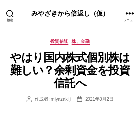
みやざきから倍返し（仮）
検索
メニュー
カ
投資信託
株、金融
テ
やはり国内株式個別株は
ゴ
リ
難しい？余剰資金を投資
ー
信託へ
作成者:
miyazaki j
2021年8月2日
投
投
稿
稿
者
日