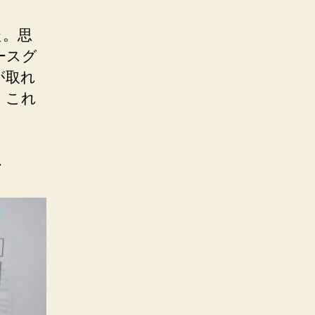
た。思
ースグ
が取れ
、これ
、