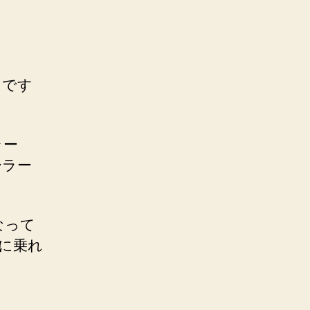
たです
ラー
ーラー
なって
に乗れ