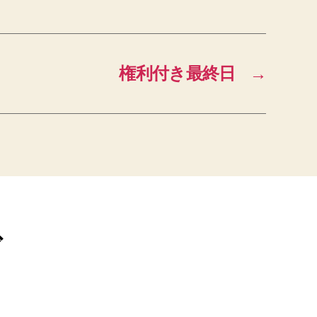
権利付き最終日
→
ブ