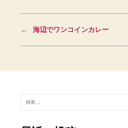
←
海辺でワンコインカレー
検
索
対
象: