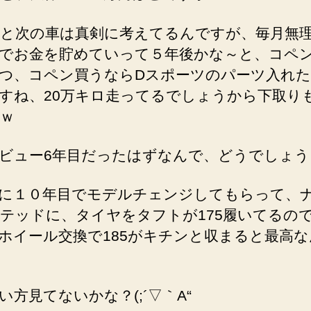
と次の車は真剣に考えてるんですが、毎月無
でお金を貯めていって５年後かな～と、コペ
つ、コペン買うならDスポーツのパーツ入れ
すね、20万キロ走ってるでしょうから下取り
ｗ
ビュー6年目だったはずなんで、どうでしょう
に１０年目でモデルチェンジしてもらって、
テッドに、タイヤをタフトが175履いてるの
ホイール交換で185がキチンと収まると最高
い方見てないかな？(;´▽｀A“