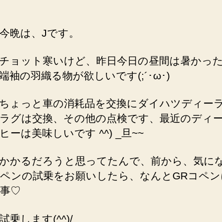
今晩は、Jです。
チョット寒いけど、昨日今日の昼間は暑かっ
端袖の羽織る物が欲しいです(;´･ω･)
ちょっと車の消耗品を交換にダイハツディー
ラグは交換、その他の点検です、最近のディ
ヒーは美味しいです ^^) _旦~~
かかるだろうと思ってたんで、前から、気に
ペンの試乗をお願いしたら、なんとGRコペン
事♡
乗します(^^)/