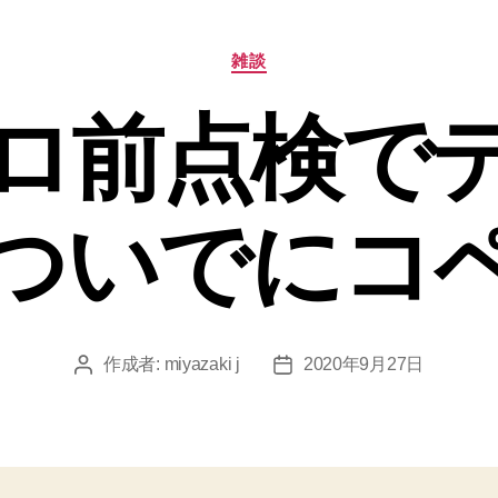
カ
雑談
テ
ゴ
キロ前点検で
リ
ー
ついでにコ
作成者:
miyazaki j
2020年9月27日
投
投
稿
稿
者
日