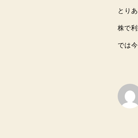
とりあ
株で利
では今