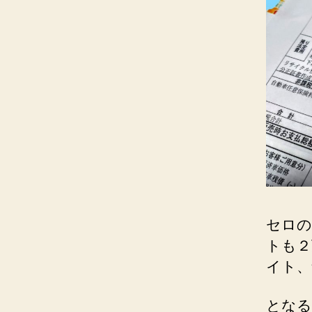
セロの
トも２
イト、
となる