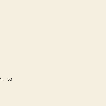
。
た、50