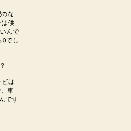
理のな
ンは候
たいんで
も0でし
？
ナビは
で、車
なんです