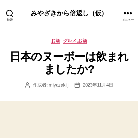
みやざきから倍返し（仮）
検索
メニュー
カ
お酒
グルメ,お酒
テ
日本のヌーボーは飲まれ
ゴ
リ
ましたか?
ー
作成者:
miyazaki j
2023年11月4日
投
投
稿
稿
者
日