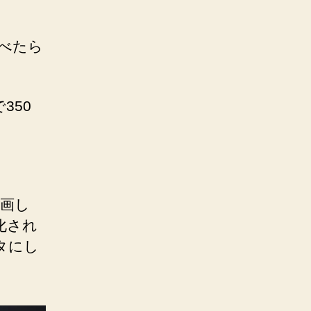
食べたら
350
企画し
化され
タにし