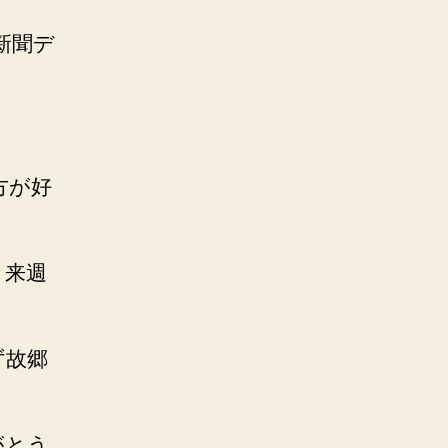
新聞デ
方が好
、来週
ず故郷
がとう