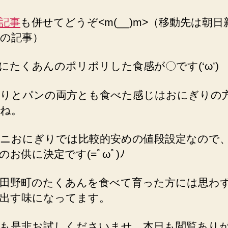
記事
も併せてどうぞ<m(__)m>（移動先は朝日
の記事）
にたくあんのポリポリした食感が〇です(‘ω’)
りとパンの両方とも食べた感じはおにぎりの
ね。
ニおにぎりでは比較的安めの値段設定なので
のお供に決定です(=ﾟωﾟ)ﾉ
田野町のたくあんを食べて育った方には思わ
出す味になってます。
も是非お試しくださいませ、本日も閲覧あり