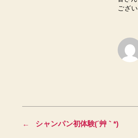
ござい
←
シャンパン初体験(´艸｀*)