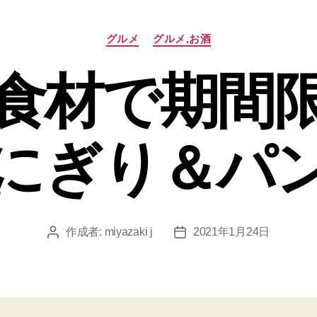
カ
グルメ
グルメ,お酒
テ
ゴ
食材で期間
リ
ー
にぎり＆パ
作成者:
miyazaki j
2021年1月24日
投
投
稿
稿
者
日