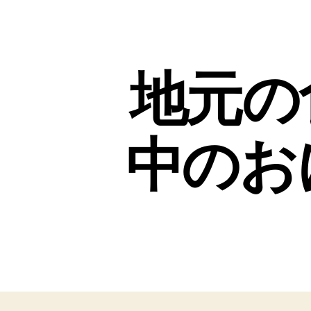
地元の
中のお